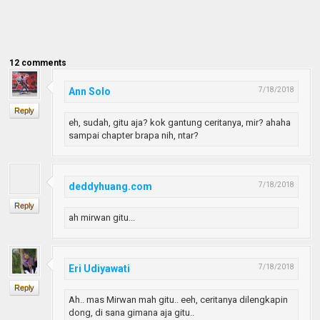
12
comments
Ann Solo
7/18/2018
Reply
eh, sudah, gitu aja? kok gantung ceritanya, mir? ahaha
sampai chapter brapa nih, ntar?
deddyhuang.com
7/18/2018
Reply
ah mirwan gitu...
Eri Udiyawati
7/18/2018
Reply
Ah.. mas Mirwan mah gitu.. eeh, ceritanya dilengkapin
dong, di sana gimana aja gitu..